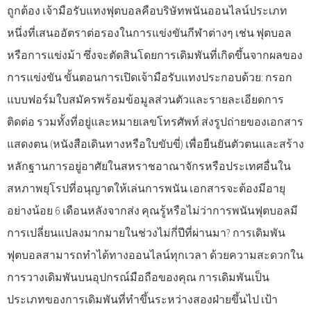
ถูกต้อง เจ้ามือรับแทงฟุตบอลคือบริษัทพนันออนไลน์ประเภท
หนึ่งที่เสนออัตราต่อรองในการแข่งขันกีฬาต่างๆ เช่น ฟุตบอล
หรือการแข่งม้า ซึ่งจะตัดสินโดยการเดิมพันที่เกิดขึ้นจากผลของ
การแข่งขัน ขั้นตอนการเปิดเจ้ามือรับแทงประกอบด้วย: กรอก
แบบฟอร์มใบสมัครพร้อมข้อมูลส่วนตัวและรายละเอียดการ
ติดต่อ รวมทั้งที่อยู่และหมายเลขโทรศัพท์ ส่งรูปถ่ายของเอกสาร
แสดงตน (หนังสือเดินทางหรือใบขับขี่) เพื่อยืนยันตัวตนและสร้าง
หลักฐานการอยู่อาศัยในสหราชอาณาจักรหรือประเทศอื่นใน
สหภาพยุโรปที่อนุญาตให้เล่นการพนัน เอกสารจะต้องมีอายุ
อย่างน้อย 6 เดือนหลังจากส่ง คุณรู้หรือไม่ว่าการพนันฟุตบอลมี
การเปลี่ยนแปลงมากมายในช่วงไม่กี่ปีที่ผ่านมา? การเดิมพัน
ฟุตบอลสามารถทำได้ทางออนไลน์ทุกเวลา ด้วยความสะดวกใน
การวางเดิมพันบนอุปกรณ์มือถือของคุณ การเดิมพันเป็น
ประเภทของการเดิมพันที่ทำขึ้นระหว่างสองฝ่ายขึ้นไป เป้า