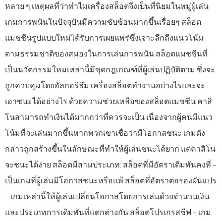
หลาย ๆ เหตุผลที่ว่าทำไมเครื่องสล็อตจึงเป็นที่นิยมในหมู่ผู้เล่น
เกมการพนันในปัจจุบันมีความซับซ้อนมากขึ้นเรื่อยๆ สล็อต
แมชชีนรูปแบบใหม่ได้รับการเผยแพร่ซึ่งเจาะลึกถึงแนวโน้ม
ตามธรรมชาติของสมองในการเล่นการพนัน สล็อตแมชชีนที่
เป็นนวัตกรรมใหม่เหล่านี้มีชุดกฎเกณฑ์ที่ผู้เล่นปฏิบัติตาม ซึ่งจะ
ถูกควบคุมโดยอัลกอริธึม เครื่องสล็อตทำงานอย่างไรและจะ
เอาชนะได้อย่างไร ด้วยความช่วยเหลือของสล็อตแมชชีน คาสิ
โนสามารถทำเงินได้มากกว่าที่ควรจะเป็น เนื่องจากผู้คนมีแนว
โน้มที่จะเล่นมากขึ้นหากพวกเขาเชื่อว่ามีโอกาสชนะ เกมดัง
กล่าวถูกสร้างขึ้นในลักษณะที่ทำให้ผู้เล่นชนะได้ยาก แต่คาสิโน
จะชนะได้ง่าย สล็อตมีสามประเภท: สล็อตที่มีอัตราเดิมพันคงที่ –
เป็นเกมที่ผู้เล่นมีโอกาสชนะหรือแพ้ สล็อตที่อัตราต่อรองผันแปร
– เกมเหล่านี้ให้ผู้เล่นเปลี่ยนโอกาสโดยการเล่นด้วยจำนวนเงิน
และประเภทการเดิมพันที่แตกต่างกัน สล็อตโปรเกรสซีฟ – เกม