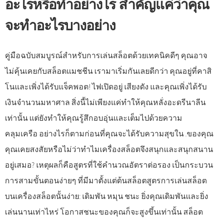
อะไรหรือทำอย่างไร สำคัญแค่ว่าคุณ
จะทำอะไรบางอย่าง
คู่มือฉบับสมบูรณ์สำหรับการเล่นสล็อตด้วยเทคนิคดีๆ คุณอาจ
ไม่คุ้นเคยกับสล็อตแมชชีน เรามาเริ่มกันเลยดีกว่า คุณอยู่ที่คาสิ
โนและเพิ่งได้รับแจ็คพอต! ไฟเปิดอยู่ เสียงดัง และคุณเพิ่งได้รับ
เงินจำนวนมหาศาล สิ่งนี้ไม่เพียงแค่ทำให้คุณหลั่งอะดรีนาลีน
เท่านั้น แต่ยังทำให้คุณรู้สึกอบอุ่นและเต็มไปด้วยความ
คลุมเครือ อย่างไรก็ตามก่อนที่คุณจะได้รับความสุขใน .ของคุณ
คุณเคยสงสัยหรือไม่ว่าทำไมเครื่องสล็อตจึงสนุกและสนุกสนาน
อยู่เสมอ? เหตุผลก็คือสูตรที่ใช้คำนวณอัตราต่อรอง เป็นกระบวน
การสามขั้นตอนง่ายๆ ที่มีมาตั้งแต่ต้นสล็อตสูตรการเล่นสล็อต
บนเครื่องสล็อตนั้นง่าย: เดิมพัน หมุน ชนะ ยิ่งคุณเดิมพันและยิ่ง
เล่นนานเท่าไหร่ โอกาสชนะของคุณก็จะสูงขึ้นเท่านั้น สล็อต