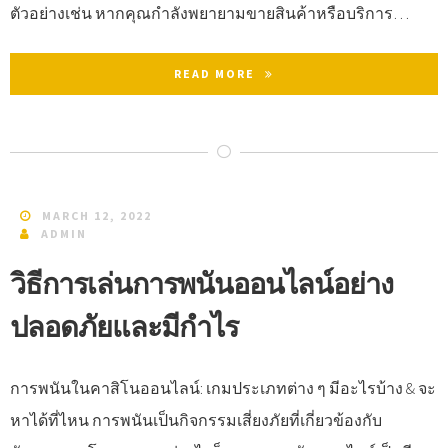
ตัวอย่างเช่น หากคุณกำลังพยายามขายสินค้าหรือบริการ…
READ MORE
MARCH 12, 2022
ADMIN
วิธีการเล่นการพนันออนไลน์อย่าง
ปลอดภัยและมีกำไร
การพนันในคาสิโนออนไลน์: เกมประเภทต่าง ๆ มีอะไรบ้าง & จะ
หาได้ที่ไหน การพนันเป็นกิจกรรมเสี่ยงภัยที่เกี่ยวข้องกับ