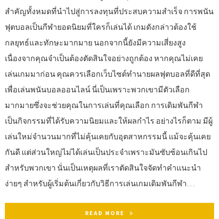
สำคัญทั้งหมดที่นำไปสู่การลงทุนที่ประสบความสำเร็จ การพนัน
ฟุตบอลเป็นกีฬายอดนิยมที่ใครก็เล่นได้ เกมดังกล่าวต้องใช้
กลยุทธ์และทักษะมากมาย นอกจากนี้ยังมีความเสี่ยงสูง
เนื่องจากคุณจำเป็นต้องตัดสินใจอย่างถูกต้อง หากคุณไม่เคย
เล่นเกมมาก่อน คุณควรเลือกเว็บไซต์ทำนายผลฟุตบอลที่ดีที่สุด
เพื่อเล่นพนันบอลออนไลน์ นี่เป็นเพราะพวกเขามีตัวเลือก
มากมายซึ่งจะช่วยคุณในการเล่นที่คุณเลือก การเดิมพันกีฬา
เป็นกิจกรรมที่ได้รับความนิยมและให้ผลกำไร อย่างไรก็ตาม มีผู้
เล่นใหม่จำนวนมากที่ไม่คุ้นเคยกับอุตสาหกรรมนี้ แม้จะคุ้นเคย
กันดี แต่ส่วนใหญ่ไม่ได้เล่นเป็นประจำเพราะมันซับซ้อนเกินไป
สำหรับพวกเขา นั่นเป็นเหตุผลที่เราตัดสินใจจัดทำคำแนะนำ
ง่ายๆ สำหรับผู้เริ่มต้นเกี่ยวกับวิธีการเล่นเกมเดิมพันกีฬา…
READ MORE