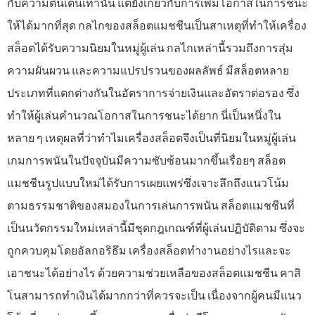
กับความตื่นเต้นเท่านั้น แต่ยังเกี่ยวกับการเพิ่มโอกาสในการชนะ
ให้ได้มากที่สุด กลไกของสล็อตแมชชีนเป็นสาเหตุที่ทำให้เครื่อง
สล็อตได้รับความนิยมในหมู่ผู้เล่น กลไกเหล่านี้รวมถึงการสุ่ม
ความผันผวน และความแปรปรวนของผลลัพธ์ มีสล็อตหลาย
ประเภทที่แตกต่างกันในอัตราการจ่ายเงินและอัตราต่อรอง ซึ่ง
ทำให้ผู้เล่นคำนวณโอกาสในการชนะได้ยาก นี่เป็นหนึ่งใน
หลาย ๆ เหตุผลที่ว่าทำไมเครื่องสล็อตจึงเป็นที่นิยมในหมู่ผู้เล่น
เกมการพนันในปัจจุบันมีความซับซ้อนมากขึ้นเรื่อยๆ สล็อต
แมชชีนรูปแบบใหม่ได้รับการเผยแพร่ซึ่งเจาะลึกถึงแนวโน้ม
ตามธรรมชาติของสมองในการเล่นการพนัน สล็อตแมชชีนที่
เป็นนวัตกรรมใหม่เหล่านี้มีชุดกฎเกณฑ์ที่ผู้เล่นปฏิบัติตาม ซึ่งจะ
ถูกควบคุมโดยอัลกอริธึม เครื่องสล็อตทำงานอย่างไรและจะ
เอาชนะได้อย่างไร ด้วยความช่วยเหลือของสล็อตแมชชีน คาสิ
โนสามารถทำเงินได้มากกว่าที่ควรจะเป็น เนื่องจากผู้คนมีแนว