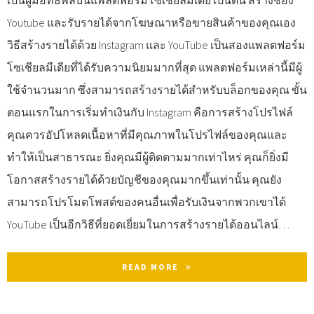
เป็นผู้มีอิทธิพลบนแพลตฟอร์มโซเชียลมีเดีย เป็นต้น สร้างช่อง
Youtube และรับรายได้จากโฆษณาหรือขายสินค้าของคุณเอง
วิธีสร้างรายได้ด้วย Instagram และ YouTube เป็นสองแพลตฟอร์ม
โซเชียลมีเดียที่ได้รับความนิยมมากที่สุด แพลตฟอร์มเหล่านี้มีผู้
ใช้จำนวนมาก ซึ่งสามารถสร้างรายได้สำหรับบล็อกของคุณ ขั้น
ตอนแรกในการเริ่มทำเงินกับ Instagram คือการสร้างโปรไฟล์
คุณควรอัปโหลดเนื้อหาที่มีคุณภาพในโปรไฟล์ของคุณและ
ทำให้เป็นสาธารณะ ยิ่งคุณมีผู้ติดตามมากเท่าไหร่ คุณก็ยิ่งมี
โอกาสสร้างรายได้ด้วยบัญชีของคุณมากขึ้นเท่านั้น คุณยัง
สามารถโปรโมตโพสต์ของคนอื่นเพื่อรับเงินจากพวกเขาได้
YouTube เป็นอีกวิธีที่ยอดเยี่ยมในการสร้างรายได้ออนไลน์…
READ MORE