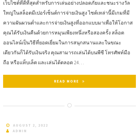
เว็บไซต์ที่ดีที่สุดสำหรับการเล่นอย่างปลอดภัยและชนะรางวัล
ใหญ่ในสล็อตมีเปอร์เซ็นต์การจ่ายเงินสูง ไซต์เหล่านี้มีเกมที่มี
ความผันผวนต่ำและการจ่ายเงินสูงที่ออกแบบมาเพื่อให้โอกาส
คุณได้รับเงินคืนด้วยการหมุนเพียงหนึ่งหรือสองครั้ง สล็อต
ออนไลน์เป็นวิธีที่ยอดเยี่ยมในการสนุกสนานและในขณะ
เดียวกันก็ได้รับเงินจริง คุณสามารถเล่นได้บนพีซี โทรศัพท์มือ
ถือ หรือแท็บเล็ต และเล่นได้ตลอด 24…
READ MORE
AUGUST 2, 2022
ADMIN