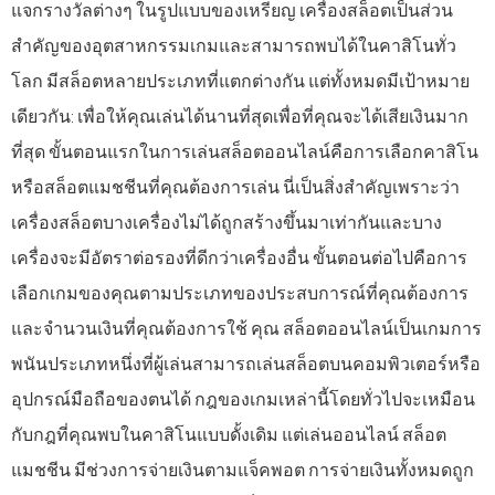
แจกรางวัลต่างๆ ในรูปแบบของเหรียญ เครื่องสล็อตเป็นส่วน
สำคัญของอุตสาหกรรมเกมและสามารถพบได้ในคาสิโนทั่ว
โลก มีสล็อตหลายประเภทที่แตกต่างกัน แต่ทั้งหมดมีเป้าหมาย
เดียวกัน: เพื่อให้คุณเล่นได้นานที่สุดเพื่อที่คุณจะได้เสียเงินมาก
ที่สุด ขั้นตอนแรกในการเล่นสล็อตออนไลน์คือการเลือกคาสิโน
หรือสล็อตแมชชีนที่คุณต้องการเล่น นี่เป็นสิ่งสำคัญเพราะว่า
เครื่องสล็อตบางเครื่องไม่ได้ถูกสร้างขึ้นมาเท่ากันและบาง
เครื่องจะมีอัตราต่อรองที่ดีกว่าเครื่องอื่น ขั้นตอนต่อไปคือการ
เลือกเกมของคุณตามประเภทของประสบการณ์ที่คุณต้องการ
และจำนวนเงินที่คุณต้องการใช้ คุณ สล็อตออนไลน์เป็นเกมการ
พนันประเภทหนึ่งที่ผู้เล่นสามารถเล่นสล็อตบนคอมพิวเตอร์หรือ
อุปกรณ์มือถือของตนได้ กฎของเกมเหล่านี้โดยทั่วไปจะเหมือน
กับกฎที่คุณพบในคาสิโนแบบดั้งเดิม แต่เล่นออนไลน์ สล็อต
แมชชีน มีช่วงการจ่ายเงินตามแจ็คพอต การจ่ายเงินทั้งหมดถูก