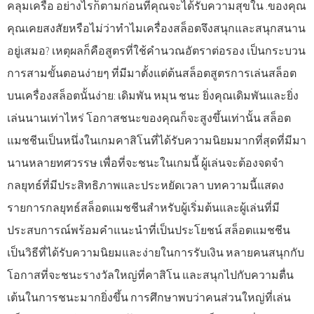
คลุมเครือ อย่างไรก็ตามก่อนที่คุณจะได้รับความสุขใน .ของคุณ
คุณเคยสงสัยหรือไม่ว่าทำไมเครื่องสล็อตจึงสนุกและสนุกสนาน
อยู่เสมอ? เหตุผลก็คือสูตรที่ใช้คำนวณอัตราต่อรอง เป็นกระบวน
การสามขั้นตอนง่ายๆ ที่มีมาตั้งแต่ต้นสล็อตสูตรการเล่นสล็อต
บนเครื่องสล็อตนั้นง่าย: เดิมพัน หมุน ชนะ ยิ่งคุณเดิมพันและยิ่ง
เล่นนานเท่าไหร่ โอกาสชนะของคุณก็จะสูงขึ้นเท่านั้น สล็อต
แมชชีนเป็นหนึ่งในเกมคาสิโนที่ได้รับความนิยมมากที่สุดที่มีมา
นานหลายทศวรรษ เพื่อที่จะชนะในเกมนี้ ผู้เล่นจะต้องจดจำ
กลยุทธ์ที่มีประสิทธิภาพและประหยัดเวลา บทความนี้แสดง
รายการกลยุทธ์สล็อตแมชชีนสำหรับผู้เริ่มต้นและผู้เล่นที่มี
ประสบการณ์พร้อมคำแนะนำที่เป็นประโยชน์ สล็อตแมชชีน
เป็นวิธีที่ได้รับความนิยมและง่ายในการรับเงิน หลายคนสนุกกับ
โอกาสที่จะชนะรางวัลใหญ่ที่คาสิโน และสนุกไปกับความตื่น
เต้นในการชนะมากยิ่งขึ้น การศึกษาพบว่าคนส่วนใหญ่ที่เล่น