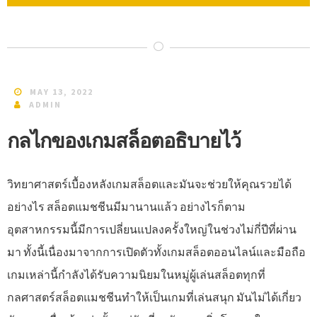
MAY 13, 2022
ADMIN
กลไกของเกมสล็อตอธิบายไว้
วิทยาศาสตร์เบื้องหลังเกมสล็อตและมันจะช่วยให้คุณรวยได้
อย่างไร สล็อตแมชชีนมีมานานแล้ว อย่างไรก็ตาม
อุตสาหกรรมนี้มีการเปลี่ยนแปลงครั้งใหญ่ในช่วงไม่กี่ปีที่ผ่าน
มา ทั้งนี้เนื่องมาจากการเปิดตัวทั้งเกมสล็อตออนไลน์และมือถือ
เกมเหล่านี้กำลังได้รับความนิยมในหมู่ผู้เล่นสล็อตทุกที่
กลศาสตร์สล็อตแมชชีนทำให้เป็นเกมที่เล่นสนุก มันไม่ได้เกี่ยว