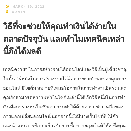
MARCH 15, 2022
ADMIN
วิธีที่จะช่วยให้คุณทำเงินได้ง่ายใน
ตลาดปัจจุบัน และทำไมเทคนิคเหล่า
นี้ถึงได้ผลดี
เทคนิคง่ายๆ ในการสร้างรายได้ออนไลน์และวิธีเป็นผู้เชี่ยวชาญ
ในนั้น วิธีหนึ่งในการสร้างรายได้คือการขายทักษะของคุณทาง
ออนไลน์ มีไซต์มากมายที่เสนอโอกาสในการทำงานอิสระ และ
คุณยังสามารถหางานทำในไซต์เหล่านี้ได้ อีกวิธีหนึ่งในการทำ
เงินคือการลงทุนใน ซึ่งสามารถทำได้ด้วยความช่วยเหลือของ
การแลกเปลี่ยนออนไลน์ นอกจากนี้ยังมีบางเว็บไซต์ที่ให้คำ
แนะนำและการศึกษาเกี่ยวกับการซื้อขายสกุลเงินดิจิทัล ซึ่งคุณ