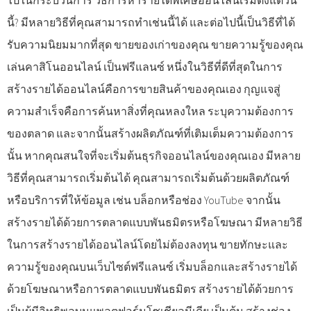
ไปในกระบวนการ วิธีการหารายได้พิเศษออนไลน์เริ่มตั้งแต่วัน
นี้? มีหลายวิธีที่คุณสามารถทำเช่นนี้ได้ และต่อไปนี้เป็นวิธีที่ได้
รับความนิยมมากที่สุด ขายของเก่าของคุณ ขายความรู้ของคุณ
เล่นคาสิโนออนไลน์ เป็นฟรีแลนซ์ หนึ่งในวิธีที่ดีที่สุดในการ
สร้างรายได้ออนไลน์คือการขายสินค้าของคุณเอง กุญแจสู่
ความสำเร็จคือการค้นหาสิ่งที่คุณหลงใหล ระบุความต้องการ
ของตลาด และจากนั้นสร้างผลิตภัณฑ์ที่เติมเต็มความต้องการ
นั้น หากคุณสนใจที่จะเริ่มต้นธุรกิจออนไลน์ของคุณเอง มีหลาย
วิธีที่คุณสามารถเริ่มต้นได้ คุณสามารถเริ่มต้นด้วยผลิตภัณฑ์
หรือบริการที่ให้ข้อมูล เช่น บล็อกหรือช่อง YouTube จากนั้น
สร้างรายได้ด้วยการตลาดแบบพันธมิตรหรือโฆษณา มีหลายวิธี
ในการสร้างรายได้ออนไลน์โดยไม่ต้องลงทุน ขายทักษะและ
ความรู้ของคุณบนเว็บไซต์ฟรีแลนซ์ เริ่มบล็อกและสร้างรายได้
ด้วยโฆษณาหรือการตลาดแบบพันธมิตร สร้างรายได้ด้วยการ