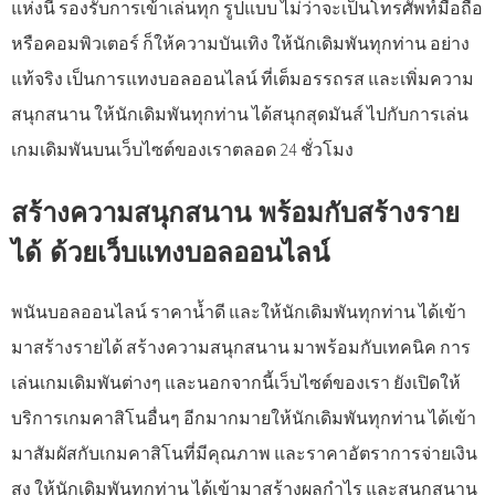
แห่งนี้ รองรับการเข้าเล่นทุก รูปแบบ ไม่ว่าจะเป็นโทรศัพท์มือถือ
หรือคอมพิวเตอร์ ก็ให้ความบันเทิง ให้นักเดิมพันทุกท่าน อย่าง
แท้จริง เป็นการแทงบอลออนไลน์ ที่เต็มอรรถรส และเพิ่มความ
สนุกสนาน ให้นักเดิมพันทุกท่าน ได้สนุกสุดมันส์ ไปกับการเล่น
เกมเดิมพันบนเว็บไซต์ของเราตลอด 24 ชั่วโมง
สร้างความสนุกสนาน พร้อมกับสร้างราย
ได้ ด้วยเว็บแทงบอลออนไลน์
พนันบอลออนไลน์ ราคาน้ำดี และให้นักเดิมพันทุกท่าน ได้เข้า
มาสร้างรายได้ สร้างความสนุกสนาน มาพร้อมกับเทคนิค การ
เล่นเกมเดิมพันต่างๆ และนอกจากนี้เว็บไซต์ของเรา ยังเปิดให้
บริการเกมคาสิโนอื่นๆ อีกมากมายให้นักเดิมพันทุกท่าน ได้เข้า
มาสัมผัสกับเกมคาสิโนที่มีคุณภาพ และราคาอัตราการจ่ายเงิน
สูง ให้นักเดิมพันทุกท่าน ได้เข้ามาสร้างผลกำไร และสนุกสนาน