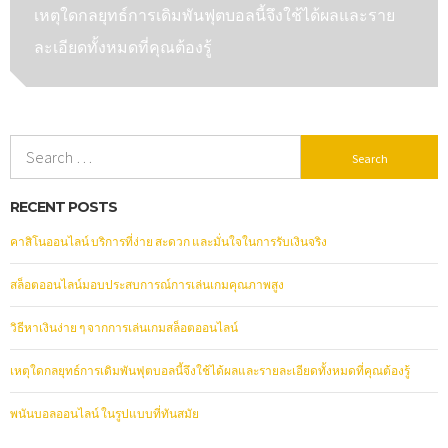
Next
เหตุใดกลยุทธ์การเดิมพันฟุตบอลนี้จึงใช้ได้ผลและราย
post:
ละเอียดทั้งหมดที่คุณต้องรู้
Search
for:
RECENT POSTS
คาสิโนออนไลน์ บริการที่ง่าย สะดวก และมั่นใจในการรับเงินจริง
สล็อตออนไลน์มอบประสบการณ์การเล่นเกมคุณภาพสูง
วิธีหาเงินง่าย ๆ จากการเล่นเกมสล็อตออนไลน์
เหตุใดกลยุทธ์การเดิมพันฟุตบอลนี้จึงใช้ได้ผลและรายละเอียดทั้งหมดที่คุณต้องรู้
พนันบอลออนไลน์ ในรูปแบบที่ทันสมัย