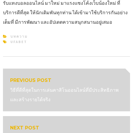
รับแทงบอลออนไลน์ มาใหม่ มาแรงแซงโค้งเว็บน้องใหม่ ที่
บริการดีที่สุด ให้นักเดิมพันทุกท่าน ได้เข้ามาใช้บริการกันอย่าง
เต็มที่ มีการพัฒนา และอัปเดตความสนุกสนานอยู่เสมอ
บทความ
UFABET
Post
PREVIOUS POST
navigation
Previous
วิธีที่ดีที่สุดในการเล่นคาสิโนออนไลน์ที่มีประสิทธิภาพ
post:
และสร้างรายได้จริง
NEXT POST