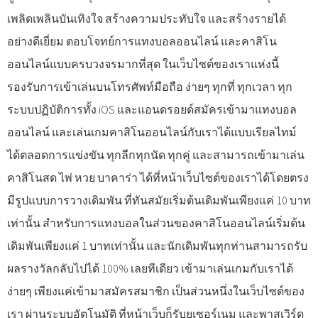
เพลิดเพลินบันเทิงใจ สร้างความประทับใจ และสร้างรายได้
อย่างดีเยี่ยม ตอบโจทย์การแทงบอลออนไลน์ และคาสิโน
ออนไลน์แบบครบวงจรมากที่สุด ในเว็บไซต์ของเราแห่งนี้
รองรับการเข้าเล่นบนโทรศัพท์มือถือ ง่ายๆ ทุกที่ ทุกเวลา ทุก
ระบบปฏิบัติการทั้ง iOS และแอนดรอยด์สมัครเข้ามาแทงบอล
ออนไลน์ และเล่นเกมคาสิโนออนไลน์กับเราได้แบบเรียลไทม์
ได้ตลอดการแข่งขัน ทุกลีกทุกนัด ทุกคู่ และสามารถเข้ามาเล่น
คาสิโนสด ไพ่ หวย บาคาร่า ได้ที่หน้าเว็บไซต์ของเราได้โดยตรง
มีรูปแบบการวางเดิมพัน ที่ทันสมัยเริ่มต้นเดิมพันเพียงแค่ 10 บาท
เท่านั้น สำหรับการแทงบอลในส่วนของคาสิโนออนไลน์เริ่มต้น
เดิมพันเพียงแค่ 1 บาทเท่านั้น และนักเดิมพันทุกท่านสามารถรับ
ผลรางวัลกลับไปได้ 100% เลยทีเดียว เข้ามาเล่นเกมกับเราได้
ง่ายๆ เพียงแค่เข้ามาสมัครสมาชิก เป็นส่วนหนึ่งในเว็บไซต์ของ
เรา ผ่านระบบอัตโนมัติ ที่หน้าเว็บก็รับยูเซอร์เนม และพาสเวิร์ด