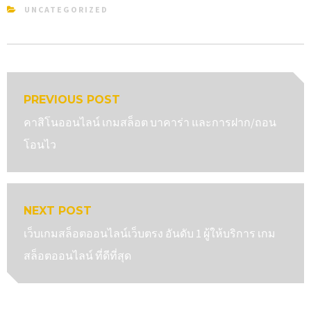
UNCATEGORIZED
Post
PREVIOUS POST
navigation
Previous
คาสิโนออนไลน์ เกมสล็อต บาคาร่า และการฝาก/ถอน
post:
โอนไว
NEXT POST
Next
เว็บเกมสล็อตออนไลน์เว็บตรง อันดับ 1 ผู้ให้บริการ เกม
post:
สล็อตออนไลน์ ที่ดีที่สุด