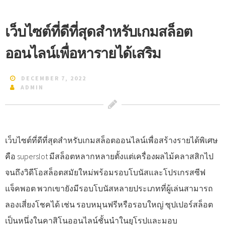
เว็บไซต์ที่ดีที่สุดสำหรับเกมสล็อต
ออนไลน์เพื่อหารายได้เสริม
DECEMBER 7, 2022
ADMIN
เว็บไซต์ที่ดีที่สุดสำหรับเกมสล็อตออนไลน์เพื่อสร้างรายได้พิเศษ
คือ superslot มีสล็อตหลากหลายตั้งแต่เครื่องผลไม้คลาสสิกไป
จนถึงวิดีโอสล็อตสมัยใหม่พร้อมรอบโบนัสและโปรเกรสซีฟ
แจ็คพอต พวกเขายังมีรอบโบนัสหลายประเภทที่ผู้เล่นสามารถ
ลองเสี่ยงโชคได้ เช่น รอบหมุนฟรีหรือรอบใหญ่ ซุปเปอร์สล็อต
เป็นหนึ่งในคาสิโนออนไลน์ชั้นนำในยุโรปและมอบ