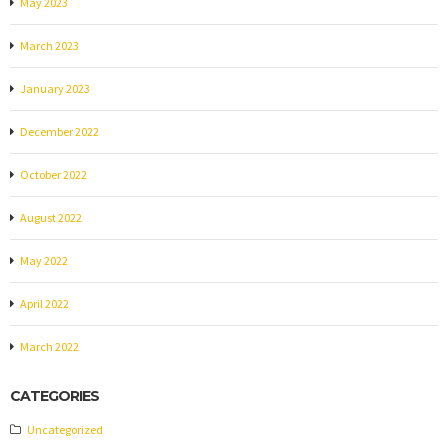
May 2023
March 2023
January 2023
December 2022
October 2022
August 2022
May 2022
April 2022
March 2022
CATEGORIES
Uncategorized