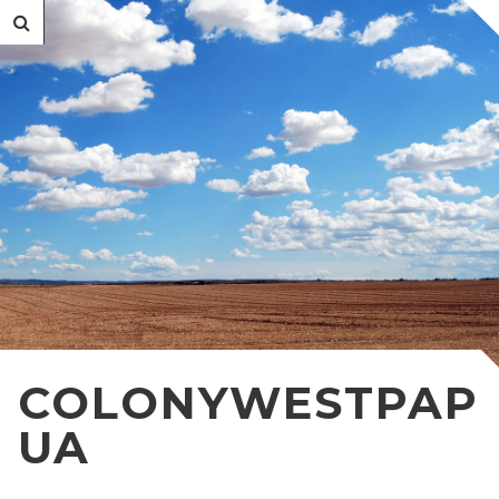
COLONYWESTPAP
UA